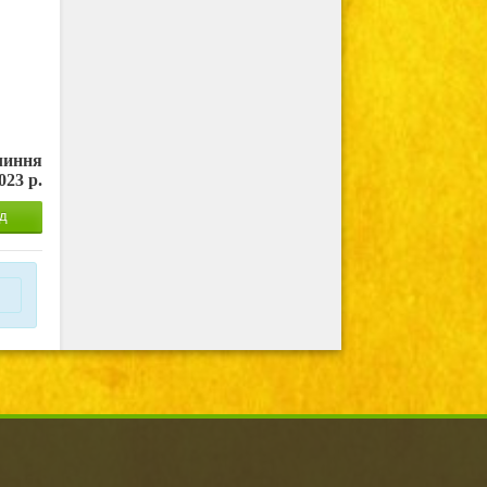
чиння
023 р.
д