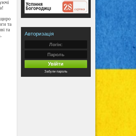
уючі
а!
 щиро
оги та
ві та
Авторизація
,
Увійти
Забули пароль