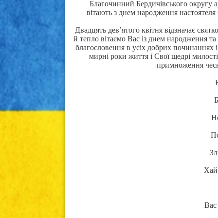
Благочинний Бердичівського округу а
вітають з днем народження настоятеля
Двадцять дев’ятого квітня відзначає свят
й тепло вітаємо Вас із днем народження та 
благословення в усіх добрих починаннях і
мирні роки життя і Свої щедрі милост
примноження чесн
Б
Н
П
Зл
Хай 
Вас 