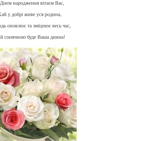
 Днем народження вітаєм Вас,
Хай у добрі живе уся родина,
дь оновлює та зміцнює весь час,
й сонячною буде Ваша днина!