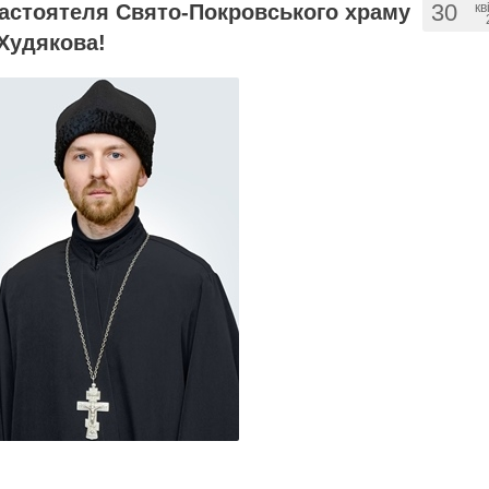
30
настоятеля Свято-Покровського храму
кв
 Худякова!