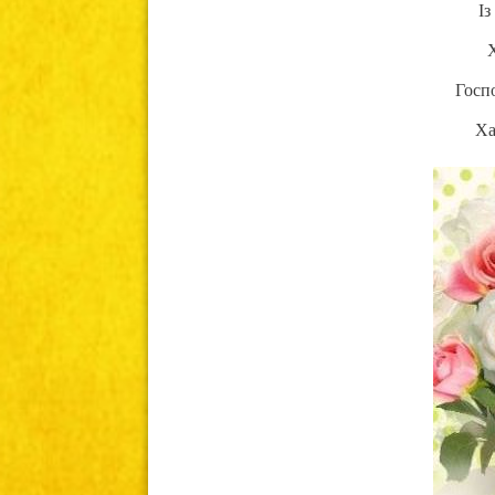
Із
Госпо
Ха