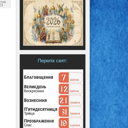
ітня
23
Перелік свят: