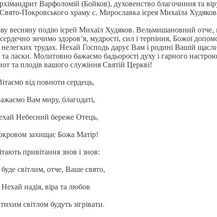
рхімандрит Варфоломій (Бойков), духовенство благочиння та вір
 Свято-Покровського храму с. Мирославка ієрея Михаїла Худяков
кову весняну подію ієрей Михаїл Худяков. Вельмишановний отче,
сердечно зичимо здоров’я, мудрості, сил і терпіння, Божої допом
 нелегких трудах. Нехай Господь дарує Вам і родині Вашій щасли
і та ласки. Молитовно бажаємо бадьорості духу і гарного настрою
от та плодів вашого служіння Святій Церкві!
Вітаємо від повноти сердець,
ажаємо Вам миру, благодаті,
ехай Небесний береже Отець,
окровом захищає Божа Матір!
ітають привітання знов і знов:
буде світлим, отче, Ваше свято,
Нехай надія, віра та любов
тихим світлом будуть зігрівати.