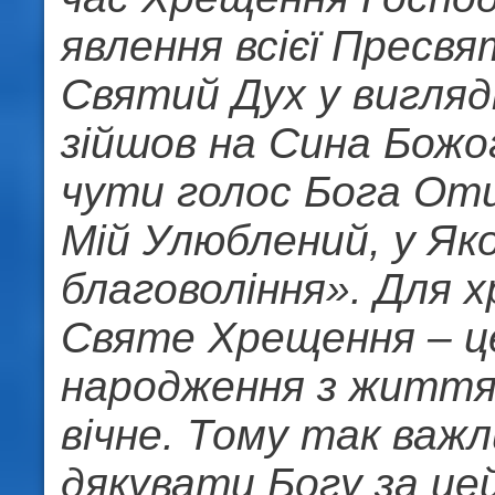
явлення всієї Пресвят
Святий Дух у вигляд
зійшов на Сина Божог
чути голос Бога От
Мій Улюблений, у Як
благовоління». Для 
Святе Хрещення – ц
народження з життя
вічне. Тому так важ
дякувати Богу за цей