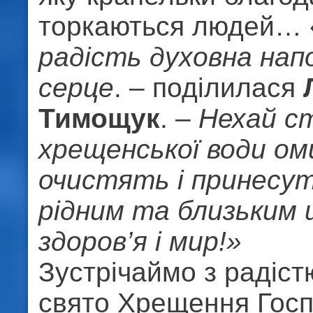
торкаються людей… 
радість духовна нап
серце
. – поділилася
Тимощук
. –
Нехай с
хрещенської води о
очистять і принесу
рідним та близьким
здоров’я і мир!»
Зустрічаймо з радіст
свято Хрещення Госп