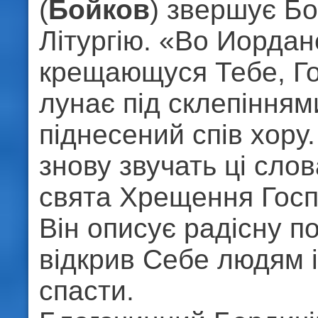
(
Бойков
) звершує Б
Літургію. «Во Иордан
крещающуся Тебе, Го
лунає під склепінням
піднесений спів хору.
знову звучать ці сло
свята Хрещення Госп
Він описує радісну по
відкрив Себе людям і
спасти.