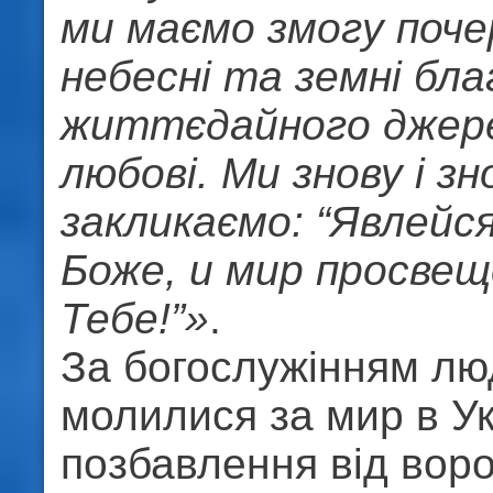
ми маємо змогу поч
небесні та земні бла
життєдайного джере
любові. Ми знову і зн
закликаємо: “Явлейс
Боже, и мир просвещ
Тебе!”»
.
За богослужінням лю
молилися за мир в Ук
позбавлення від воро