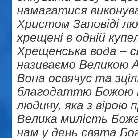
намагатися виконув
Христом Заповіді люб
хрещені в одній купе
Хрещенська вода – с
називаємо Великою А
Вона освячує та зці
благодаттю Божою 
людину, яка з вірою п
Велика милість Бож
нам у день свята Бо