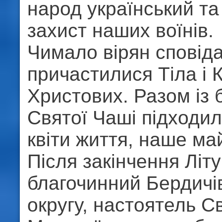
народ український та
захист наших воїнів.
Чимало вірян сповід
причастилися Тіла і 
Христових. Разом із 
Святої Чаші підходил
квіти життя, наше м
Після закінчення Літу
благочинний Бердичі
округу, настоятель С