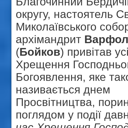
Благочинний Бердичі
округу, настоятель С
Миколаївського собо
архімандрит
Варфол
(
Бойков
) привітав ус
Хрещення Господньог
Богоявлення, яке так
називається днем
Просвітництва, пори
поглядом у події дав
час Хрещення Госпо