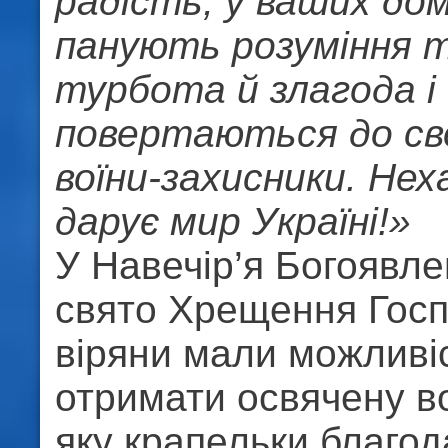
радість, у ваших дом
панують розуміння 
турбота й злагода і
повертаються до сво
воїни-захисники. Нех
дарує мир Україні!»
У Навечір’я Богоявле
свято Хрещення Госп
віряни мали можливі
отримати освячену во
яку крапельки благод