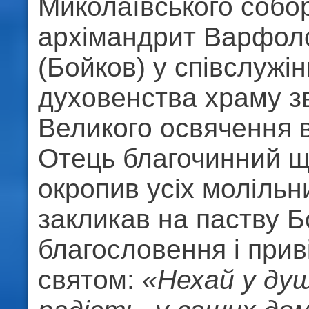
Миколаївського собо
архімандрит Варфол
(Бойков) у співслужін
духовенства храму з
Великого освячення 
Отець благочинний 
окропив усіх молільни
закликав на паству 
благословення і приві
святом:
«Нехай у душ