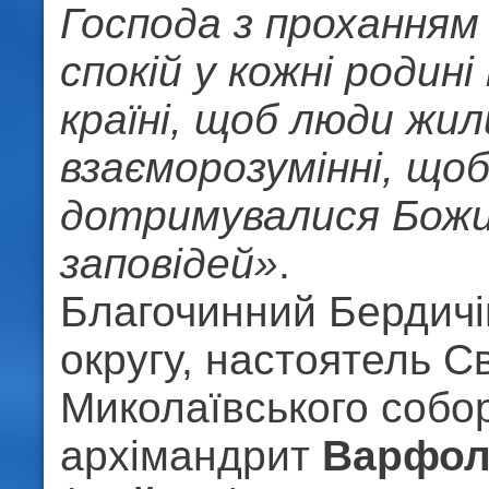
Господа з проханням 
спокій у кожні родині
країні, щоб люди жили
взаєморозумінні, що
дотримувалися Бож
заповідей»
.
Благочинний Бердичі
округу, настоятель С
Миколаївського собо
архімандрит
Варфол