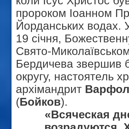
коли Ісус Христос б
пророком Іоанном П
Йорданських водах. У
19 січня, Божественн
Свято-Миколаївськом
Бердичева звершив 
округу, настоятель х
архімандрит
Варфол
(
Бойков
).
«Всяческая дн
возрадуются, 