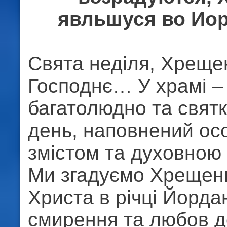
явльшуся во Ио
Свята неділя, Хреще
Господнє… У храмі –
багатолюдно та святк
день, наповнений ос
змістом та духовною
Ми згадуємо Хрещенн
Христа в річці Йорда
смирення та любов д