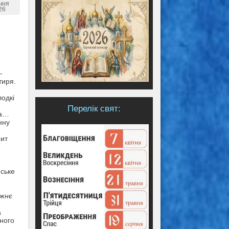
ічня
26
-
тиря.
лодкі
Перелік свят:
ша…
нну
рит
нське
вжнє
а
вного