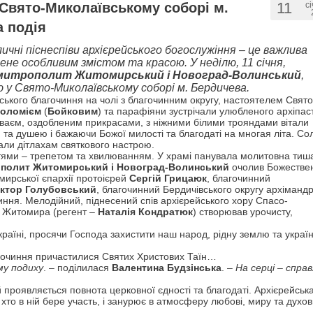
11
 Свято-Миколаївському соборі м.
с
а подія
личні піснеспіви архієрейського богослужіння – це важлива
нене особливим змістом та красою. У неділю, 11 січня,
митрополит Житомирський і Новоград-Волинський
,
 у Свято-Миколаївському соборі м. Бердичева.
ського благочиння на чолі з благочинним округу, настоятелем Свято
оломієм
(
Бойковим
) та парафіяни зустрічали улюбленого архіпас
оваєм, оздобленим прикрасами, з ніжними білими трояндами вітали
а душею і бажаючи Божої милості та благодаті на многая літа. Со
али дітлахам святкового настрою.
ттями – трепетом та хвилюванням. У храмі панувала молитовна ти
полит Житомирський і Новоград-Волинський
очолив Божестве
мирської єпархії протоієрей
Сергій Грицаюк
, благочинний
іктор Голубовський
, благочинний Бердичівського округу архіманд
чиння. Мелодійний, піднесений спів архієрейського хору Спасо-
 Житомира (регент –
Наталія Кондратюк
) створював урочисту,
раїні, просячи Господа захистити наш народ, рідну землю та украї
благочиння причастилися Святих Христових Таїн…
му подиху
. – поділилася
Валентина Будзінська
. –
На серці – спра
й проявляється повнота церковної єдності та благодаті. Архієрейськ
 хто в ній бере участь, і занурює в атмосферу любові, миру та духо