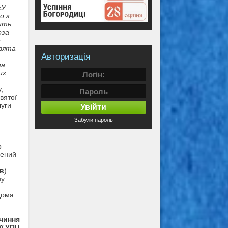
«У
о з
ить,
оза
е
Свята
Авторизація
на
их
,
Святої
луги
Увійти
Забули пароль
і
р
ений
в
)
ну
дома
чиння
ї УПЦ