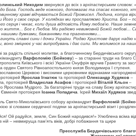
Волинський Никодим
звернувся до всіх з архіпастирським словом:
 до Бога. Господь веде кожного, допомагає та спасає кожного, хт
овинному храмі відчувається Божий Промисел. Людина, котра вір
 Його у своє серце. У колядках ми прославляємо Христа. Бог – п
ого серця і чекає, коли душа відповість Йому любов'ю. Наше земн
ого життя… Бог є Любов. Ми радіємо невимовній Божій любові… 
 за нашими думками, бажаннями та прагненнями…
инуть славні сини і дочки України. Різдво Христове дарує надію 
 воно зміцнює у час випробувань і дає сили. Ми молимося за наш
за радість спільної молитви, а благочинному Бердичівського округу
рхімандриту
Варфоломію
(
Бойкову
) – за старанні труди на благо 
ополита Київського і всієї України Онуфрія вручив Грамоту за зас
 орден Святого Рівноапостольного князя Володимира І ступеня.
вославною Церквою і високими церковними відзнаками нагороджен
 протоієрей
Ярослав Ігнатюк
та протоієрей
Олександр Худяков
–
ла, протоієрей
Владислав Асафов
і протоієрей
Віталій Кльон
–
го Ярослава Мудрого. За багаторічні труди на славу Божу архіпасти
 Євменія протоієрея
Іоанна Попадича
. Ієрей
Михаїл Худяков
звед
ель Свято-Миколаївського собору архімандрит
Варфоломій
(
Бойко
ю зі словами сердечної подяки за архіпастирський візит і розділе
йся! Ой радуйся, земле, Син Божий народився!» Улюблена всіма ві
в ній – невмируща пам’ять віків, добрі побажання та щире
Пресслужба Бердичівського благо
Житомирської єпархі