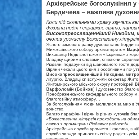
Архієрейське богослужіння у
Бердичева – важлива духовн
Коли під склепіннями храму звучать ве
духовна подія і справжнє свято, напов
Високопреосвященніший Никодим, 
очолив урочисту Божественну літургію
Ясного зимового ранку духовенство Бердичів
Миколаївського собору архімандритом
Варф
Вихованці Недільної школи «Іскринка» з кор
Владику щирими словами, співаючи серцями т
Різдвяні подарунки від шанованого гостя дод
Віряни чекали цього дня з особливими почу
Високопреосвященніший Никодим, митро
літургію. Владиці співслужили секретар Жито
Житомирського міського округу протоієрей
В
Варфоломій
(Бойков
) і духовенство благо
Преображенського кафедрального собору м.
благоговійну атмосферу…
За богослужінням люди молилися за мир в Ук
воїнство.
Багато парафіян і вірян із різних куточків 
«Божественна літургія проходить на одно
свято з промінцями Різдвяної радості»
.
Архієрейська служба урочиста і красива, в ні
служба завжди приносить світлу радість усім,
оновлення.