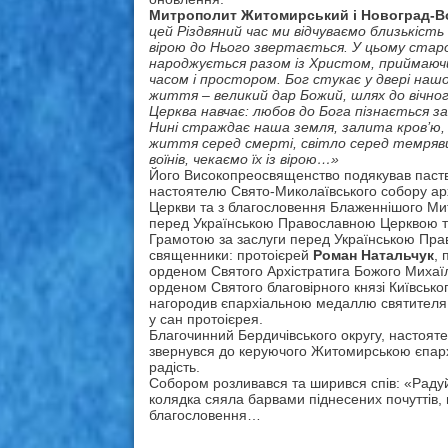
Митрополит Житомирський і Новоград-
цей Різдвяний час ми відчуваємо близькість
вірою до Нього звертається. У цьому стар
народжується разом із Христом, приймаючи
часом і простором. Бог стукає у двері наш
життя – великий дар Божий, шлях до вічн
Церква навчає: любов до Бога пізнається
Нині страждає наша земля, залита кров’ю, г
життя серед смерті, світло серед темряви,
воїнів, чекаємо їх із вірою…»
Його Високопреосвященство подякував пастві 
настоятелю Свято-Миколаївського собору а
Церкви та з благословення Блаженнішого Митр
перед Українською Православною Церквою та
Грамотою за заслуги перед Українською Пра
священники: протоієрей
Роман Натальчук
,
орденом Святого Архістратига Божого Михаї
орденом Святого благовірного князі Київсько
нагородив єпархіальною медаллю святителя
у сан протоієрея.
Благочинний Бердичівського округу, настоят
звернувся до керуючого Житомирською єпархіє
радість.
Собором розливався та ширився спів: «Раду
колядка сяяла барвами піднесених почуттів, 
благословення…