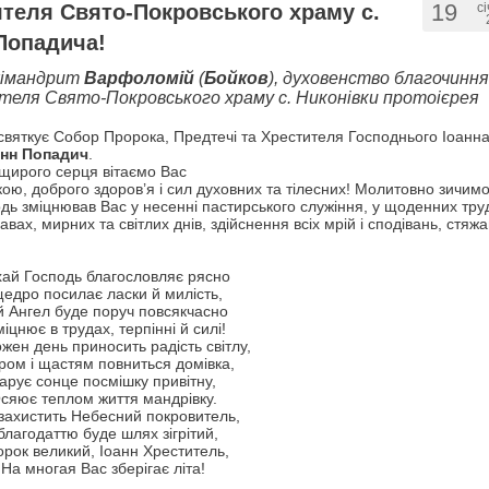
19
ятеля Свято-Покровського храму с.
с
 Попадича!
рхімандрит
Варфоломій
(
Бойков
), духовенство благочинн
теля Свято-Покровського храму с. Никонівки протоієрея
святкує Собор Пророка, Предтечі та Хрестителя Господнього Іоанна
анн Попадич
.
 щирого серця вітаємо Вас
окою, доброго здоров’я і сил духовних та тілесних! Молитовно зичим
ь зміцнював Вас у несенні пастирського служіння, у щоденних тру
авах, мирних та світлих днів, здійснення всіх мрій і сподівань, стяж
ай Господь благословляє рясно
щедро посилає ласки й милість,
й Ангел буде поруч повсякчасно
міцнює в трудах, терпінні й силі!
жен день приносить радість світлу,
ром і щастям повниться домівка,
арує сонце посмішку привітну,
сяює теплом життя мандрівку.
захистить Небесний покровитель,
 благодаттю буде шлях зігрітий,
рок великий, Іоанн Хреститель,
На многая Вас зберігає літа!