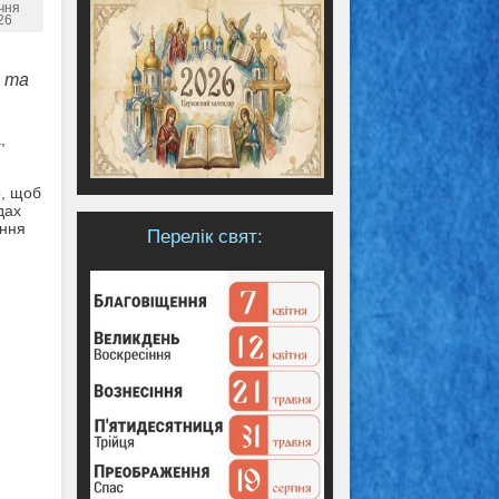
ічня
26
я та
,
о, щоб
дах
ання
Перелік свят: