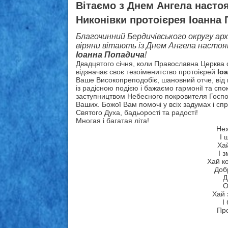
Вітаємо з Днем Ангела насто
Никонівки протоієрея Іоанна
Благочинний Бердичівського округу а
віряни вітають із Днем Ангела настоя
Іоанна Попадича
!
Двадцятого січня, коли Православна Церква 
відзначає своє тезоіменитство протоієрей
Іо
Ваше Високопреподобіє, шановний отче, від
із радісною подією і бажаємо гармонії та сп
заступництвом Небесного покровителя Господ
Ваших. Божої Вам помочі у всіх задумах і спр
Святого Духа, бадьорості та радості!
Многая і багатая літа!
Нех
І 
Ха
І з
Хай ко
Доб
Д
О
Хай 
І
Про