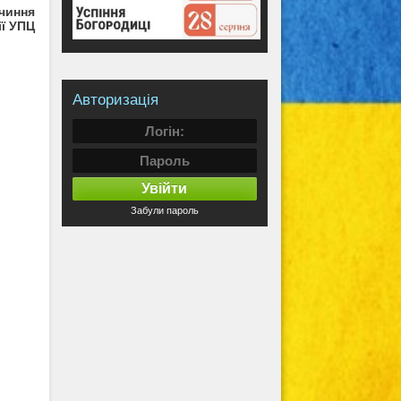
чиння
ї УПЦ
Авторизація
Увійти
Забули пароль