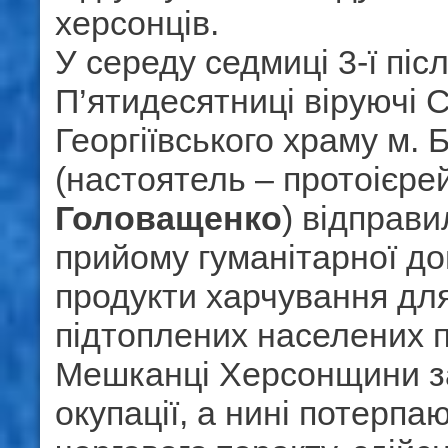
херсонців.
У середу седмиці 3-ї піс
П’ятидесятниці віруючі 
Георгіївського храму м.
(настоятель – протоієре
Головащенко
) відправи
прийому гуманітарної до
продукти харчування дл
підтоплених населених п
Мешканці Херсонщини за
окупації, а нині потерпаю