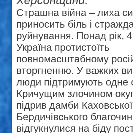
Херсонщини.
Страшна війна – лиха с
приносить біль і стражда
руйнування. Понад рік, 4
Україна протистоїть
повномасштабному росі
вторгненню. У важких в
люди підтримують одне 
Кричущим злочином окуп
підрив дамби Каховської
Бердичівського благочи
відгукнулися на біду по