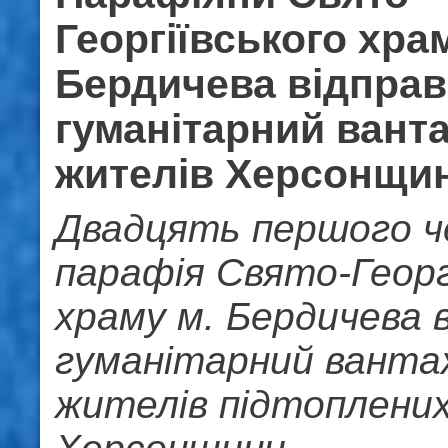
Георгіївського хра
Бердичева відпра
гуманітарний вант
жителів Херсонщи
Двадцять першого ч
парафія Свято-Георг
храму м. Бердичева 
гуманітарний ванта
жителів підтоплених