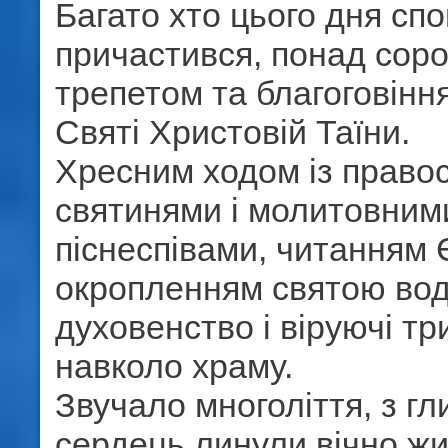
Багато хто цього дня спо
причастився, понад соро
трепетом та благоговін
Святі Христовій Таїни.
Хресним ходом із право
святинями і молитовним
піснеспівами, читанням 
окропленням святою во
духовенство і віруючі тр
навколо храму.
Звучало многоліття, з г
сердець линули вічно жи