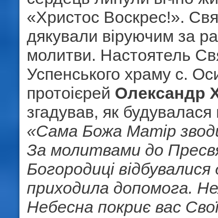
«Христос Воскрес!». Св
дякували віруючим за ра
молитви. Настоятель Св
Успенського храму с. Ос
протоієрей
Олександр 
згадував, як будувалася 
«Сама Божа Матір зводи
За молитвами до Пресв
Богородиці відбувалися 
приходила допомога. Н
Небесна покриє вас Св