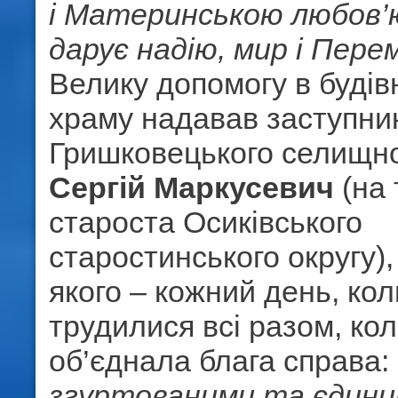
і Материнською любов’
дарує надію, мир і Пере
Велику допомогу в будів
храму надавав заступни
Гришковецького селищно
Сергій Маркусевич
(на 
староста Осиківського
старостинського округу), 
якого – кожний день, ко
трудилися всі разом, кол
об’єднала блага справа:
згуртованими та єдини