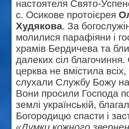
настоятеля Свято-Успен
с. Осикове протоієрея
О
Худякова
. За богослуж
молилися парафіяни і гос
храмів Бердичева та бли
далеких сіл благочиння.
церква не вмістила всіх
слухали Службу Божу на 
Вони просили Господа п
землі українській, блага
Богородицю спасти і за
«Думки кожного звернен