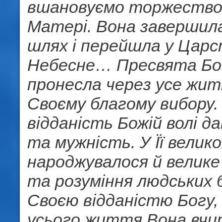
вшановуємо торжество
Матері. Вона завершила
шлях і перейшла у Цар
Небесне… Пресвята Бо
пронесла через усе жит
Своєму благому вибору. 
відданість Божій волі да
та мужність. У Її велик
народжувалося й велике
та розуміння людських бі
Своєю відданістю Богу,
усього життя Вона вчи