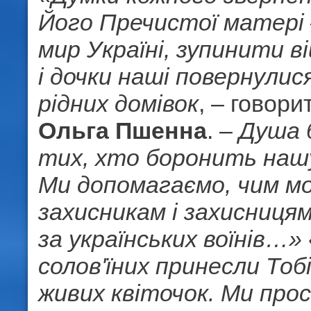
Його Пречистої матері
мир Україні, зупинити в
і дочки наші повернулис
рідних домівок
, – говори
Ольга Пшенна
. –
Душа 
тих, хто боронить наш
Ми допомагаємо, чим м
захисникам і захисниця
за українських воїнів…»
солов'їних принесли Тоб
живих квіточок. Ми про