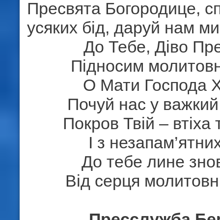
Пресвята Богородице, сп
усяких бід, даруй нам м
До Тебе, Діво Пр
Підносим молитовн
О Мати Господа Х
Почуй нас у важкий
Покров Твій – втіха
І з незапам’ятних
До тебе лине знов
Від серця молитовн
Пресслужба Бе