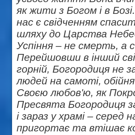
як жити з Богом і в Бозі
нас є свідченням спаси
шляху до Царства Небе
Успіння – не смерть, а с
Перейшовши в інший сві
горній, Богородиця не 
людей на самоті, обійня
Своєю любов'ю, як Покр
Пресвята Богородиця за
і зараз у храмі – серед н
пригортає та втішає 