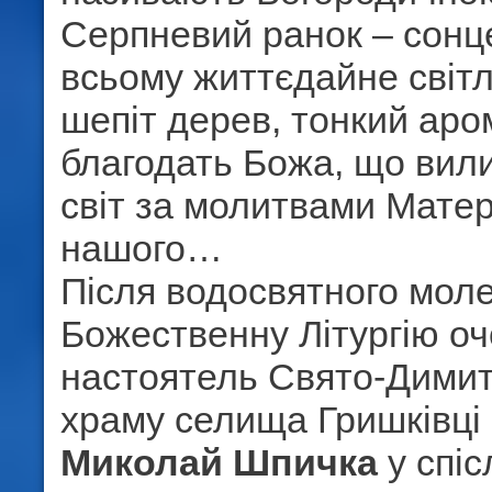
Серпневий ранок – сонце
всьому життєдайне світл
шепіт дерев, тонкий арома
благодать Божа, що вил
світ за молитвами Матер
нашого…
Після водосвятного мол
Божественну Літургію о
настоятель Свято-Димит
храму селища Гришківці
Миколай Шпичка
у спіс