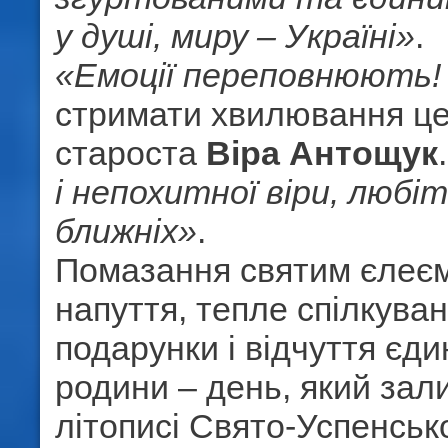
у душі, миру – Україні»
.
«Емоції переповнюють!
стримати хвилювання ц
староста
Віра Антощук
і непохитної віри, любі
ближніх»
.
Помазання святим єлеєм
напуття, тепле спілкуван
подарунки і відчуття єди
родини – день, який зал
літописі Свято-Успенсь