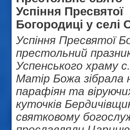
Успіння Пресвятої
Богородиці у селі 
Успіння Пресвятої Б
престольний празни
Успенського храму с.
Матір Божа зібрала 
парафіян та віруючих
куточків Бердичівщи
святковому богослуж
прославляли Царицю 