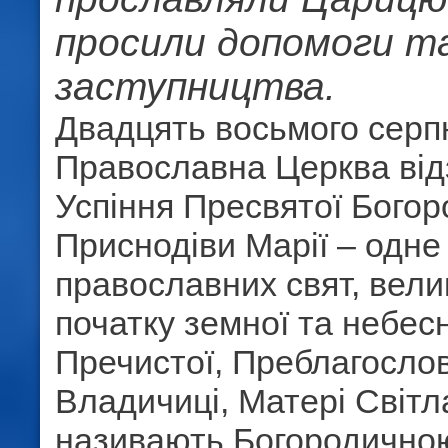
просили допомоги т
заступництва.
Двадцять восьмого серп
Православна Церква від
Успіння Пресвятої Богоро
Приснодіви Марії – одне
православних свят, вели
початку земної та небес
Пречистої, Преблагосло
Владичиці, Матері Світл
називають Богородичн