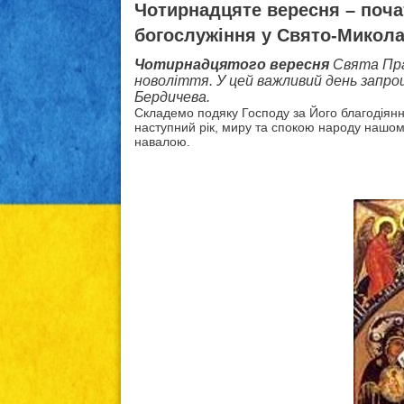
Чотирнадцяте вересня – поча
богослужіння у Свято-Микола
Чотирнадцятого вересня
Свята Пра
новоліття. У цей важливий день запро
Бердичева.
Складемо подяку Господу за Його благодіян
наступний рік, миру та спокою народу нашому
навалою.