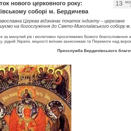
13
ток нового церковного року:
ве
ївському соборі м. Бердичева
вославна Церква відзначає початок індикту – церковне
шуємо на богослужіння до Свято-Миколаївського собору м.
ня за минулий рік і молитовно проситимемо Божого благословення 
, рідній Україні, міцності воїнам-захисникам та Перемоги над вор
Пресслужба Бердичівського благо