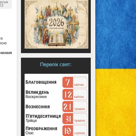
ресня
23
на
ожою
чиння
Перелік свят: