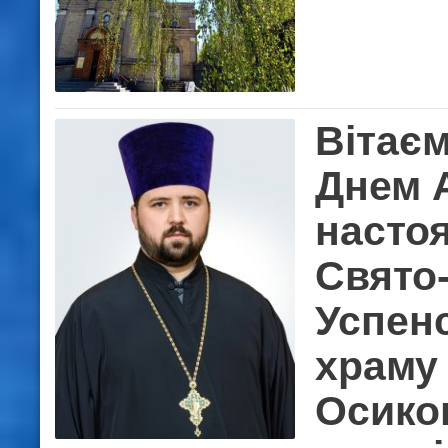
Вітаєм
Днем 
насто
Свято
Успен
храму 
Осико