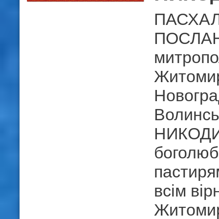
ПАСХА
ПОСЛА
митропо
Житомир
Новогра
Волинсь
НИКОД
боголю
пастирям
всім ві
Житомир