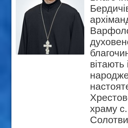
Бердичів
архіман
Варфоло
духовен
благочин
вітають 
народж
настоят
Хрестов
храму с
Солотви