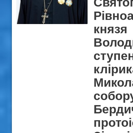
Свято
Рівно
князя
Волод
ступен
клірик
Микол
собору
Берди
прото