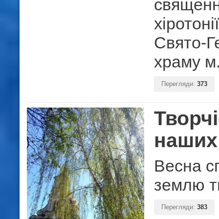
священн
хіротоні
Свято-Ге
храму м
Перегляди:
373
Творчі
наших
Весна с
землю ти
Перегляди:
383