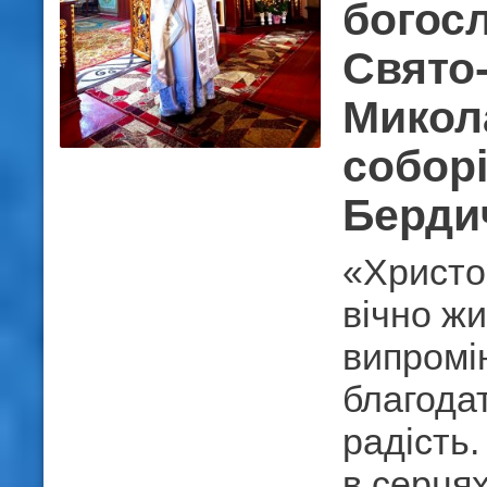
богосл
Свято
Микол
соборі
Берди
«Христо
вічно жи
випромі
благодат
радість.
в серця