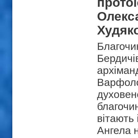
прото
Олекс
Худяк
Благочи
Бердичів
архіман
Варфоло
духовен
благочин
вітають 
Ангела 