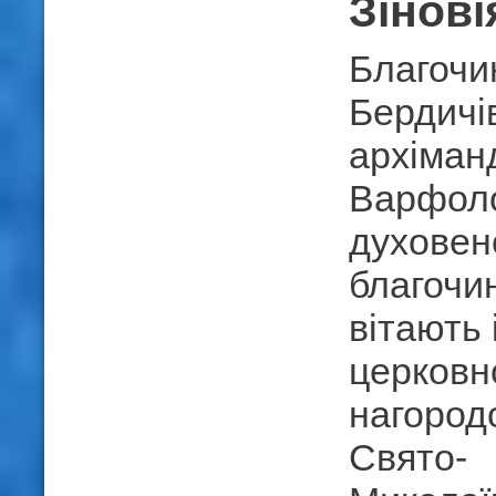
Зінові
Благочи
Бердичів
архіман
Варфоло
духовен
благочин
вітають 
церков
нагород
Свято-