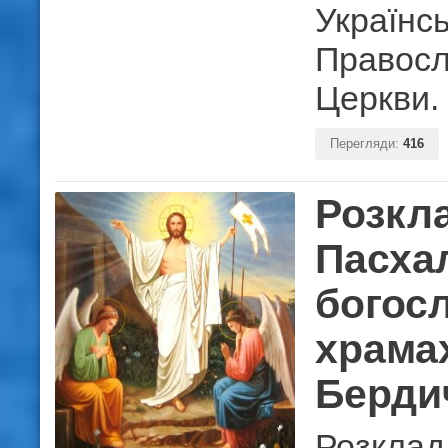
Українсь
Правосл
Церкви.
Перегляди:
416
Розкл
Пасха
богосл
храмах
Берди
Розклад