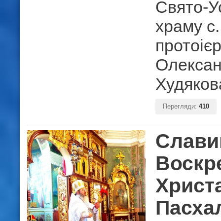
Свято-У
храму с
протоіє
Олекса
Худяков
Перегляди:
410
Слави
Воскр
Христ
Пасха