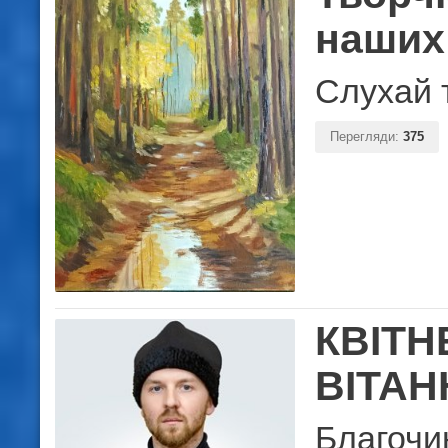
наших
Слухай т
Перегляди:
375
КВІТН
ВІТАН
Благочи