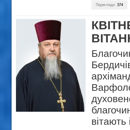
Перегляди:
374
КВІТН
ВІТАН
Благочи
Бердичів
архіман
Варфоло
духовен
благочин
вітають 