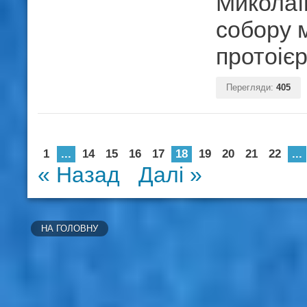
Миколаї
собору 
протоіє
Перегляди:
405
1
...
14
15
16
17
18
19
20
21
22
...
« Назад
Далі »
НА ГОЛОВНУ