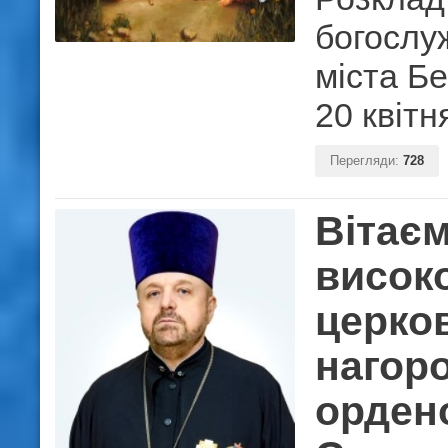
богослу
міста Б
20 квітн
Перегляди:
728
Вітаєм
висок
церко
нагор
орден