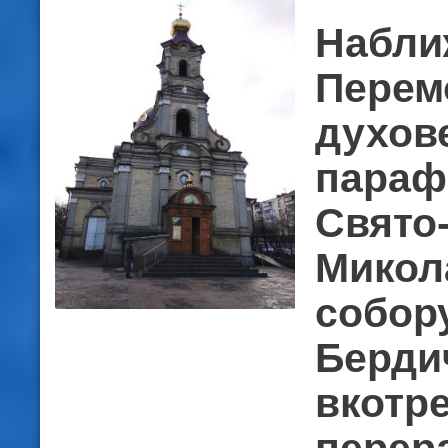
Набли
Перем
духове
параф
Свято
Микол
собору
Берди
вкотр