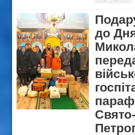
Подар
до Дн
Микол
перед
війсь
госпіт
параф
Свято
Петро