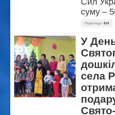
Сил Укр
суму – 5
Перегляди:
414
У Ден
Свято
дошкі
села 
отрим
подар
Свято