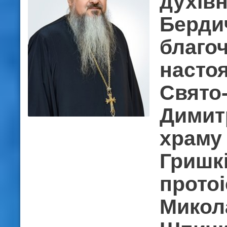
духів
Берди
благо
насто
Свято
Димит
храму
Гришкі
прото
Микол