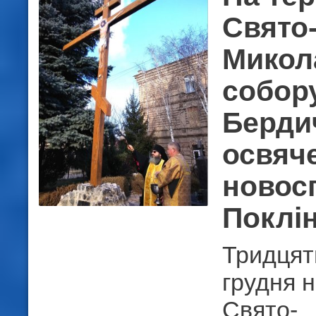
Свято
Микол
собору
Берди
освяч
новос
Поклі
Тридцят
грудня н
Свято-