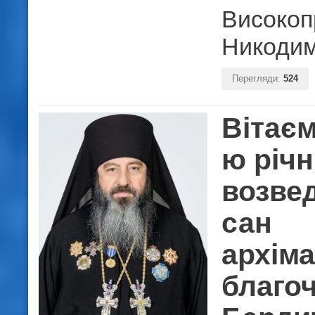
Високоп
Никодим
Перегляди:
524
Вітаєм
ю річ
возве
сан
архім
благо