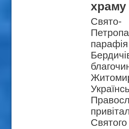
храму 
Свято-
Петропа
парафія
Бердичі
благочи
Житомир
Українсь
Правосл
привіта
Святого