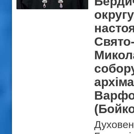
Берди
округу
насто
Свято
Микол
собор
архім
Варфо
(Бойко
Духовен