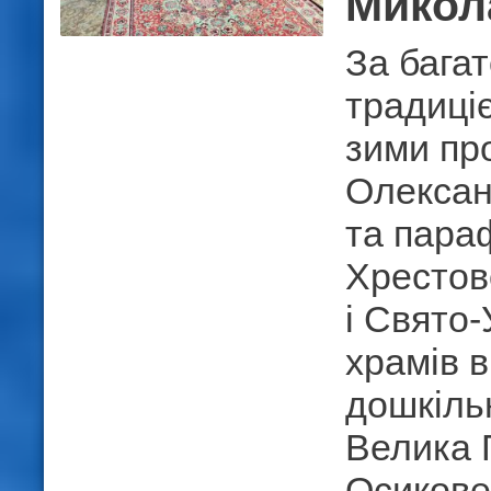
Микол
За бага
традиці
зими пр
Олексан
та пара
Хрестов
і Свято
храмів 
дошкіль
Велика П
Осикове