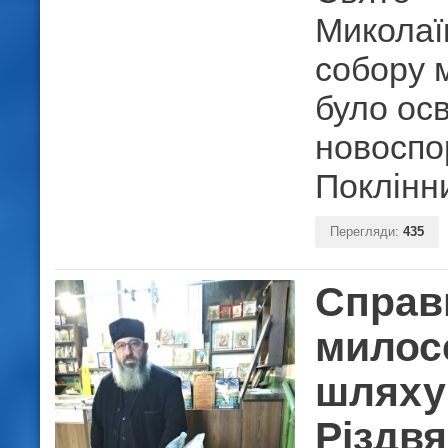
Миколаї
собору 
було ос
новоспо
Поклінн
Перегляди:
435
Справ
милос
шляху
Різдв