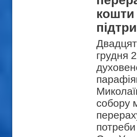
перер
кошти
підтр
Двадцят
грудня 2
духовенс
парафія
Миколаї
собору 
перерах
потреби