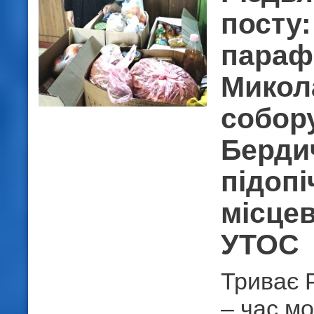
посту
парафі
Микол
собору
Берди
підоп
місце
УТОС
Триває Р
– час м