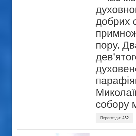
духовно
добрих с
примнож
пору. Д
дев’ятог
духовен
парафія
Миколаї
собору 
Перегляди:
432