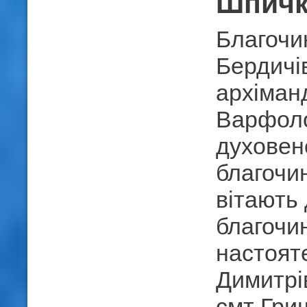
Шпичк
Благочи
Бердичів
архіман
Варфоло
духовен
благочин
вітають 
благочи
настоят
Димитрі
смт Гриш