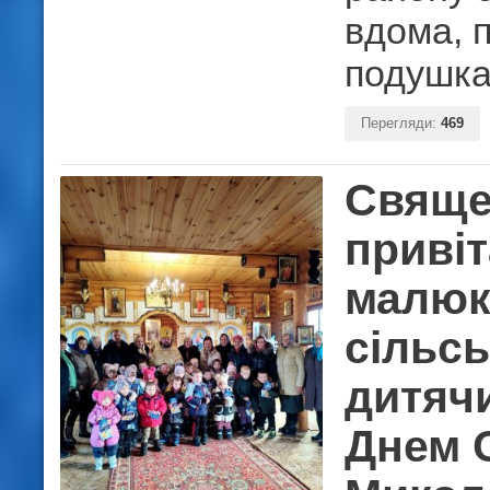
вдома, п
подушка
Перегляди:
469
Свяще
приві
малюк
сільс
дитячи
Днем 