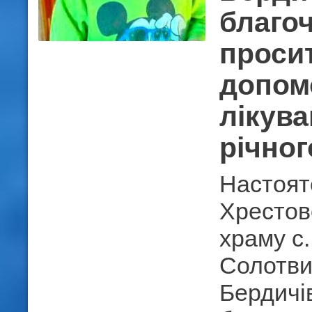
благо
проси
допом
лікува
річног
Настоят
Хрестов
храму с
Солотв
Бердичі