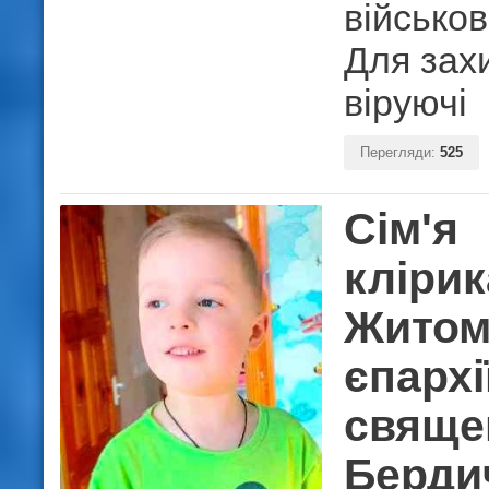
військов
Для зах
віруючі
Перегляди:
525
Сім'я
клірик
Житом
єпархі
свяще
Берди