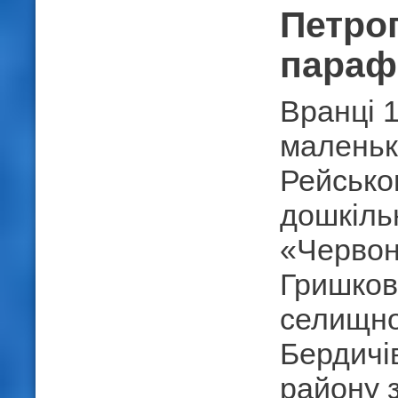
Петро
парафі
Вранці 1
маленьк
Рейсько
дошкільн
«Червон
Гришков
селищно
Бердичі
району 