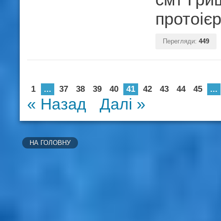
протоіє
Перегляди:
449
1
...
37
38
39
40
41
42
43
44
45
...
« Назад
Далі »
НА ГОЛОВНУ