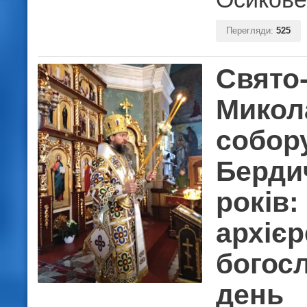
Перегляди:
525
Свято
Микол
собору
Берди
років:
архіє
богос
день