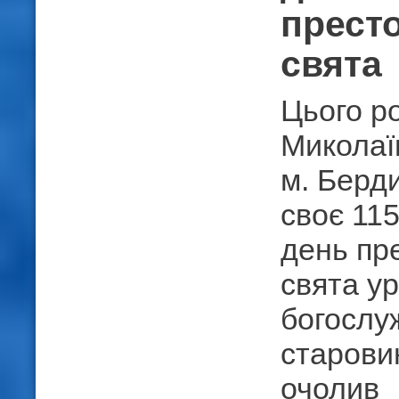
прест
свята
Цього р
Миколаї
м. Берд
своє 115
день пр
свята у
богослу
старови
очолив