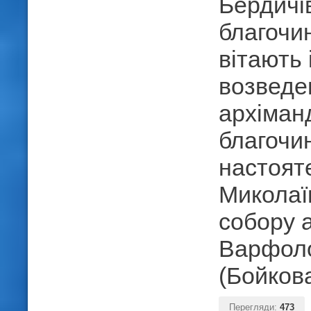
Бердичі
благочин
вітають 
возведе
архіман
благочин
настоят
Миколаї
собору 
Варфол
(Бойкова
Перегляди:
473