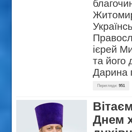
благочи
Житомир
Українсь
Правосл
ієрей М
та його
Дарина 
Перегляди:
951
Вітаєм
Днем х