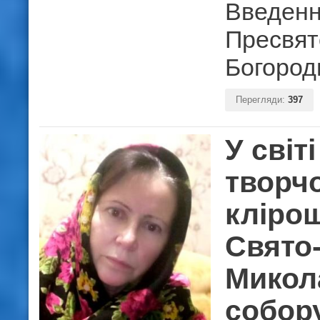
Введенн
Пресвят
Богород
Перегляди:
397
У світі
творчо
кліро
Свято
Микол
собору