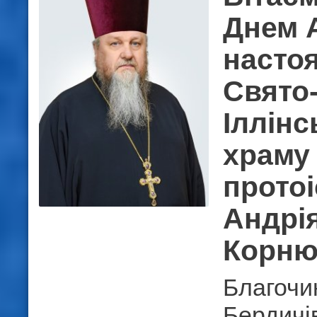
Днем 
насто
Свято
Іллінс
храму 
прото
Андрі
Корню
Благочи
Бердичів