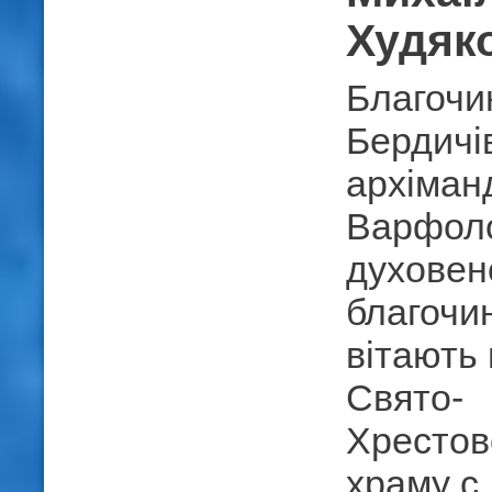
Худяк
Благочи
Бердичів
архіман
Варфоло
духовен
благочин
вітають
Свято-
Хрестов
храму с