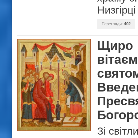
Низгірці
Перегляди:
402
Щиро
вітаєм
свято
Введе
Пресв
Богор
Зі світл