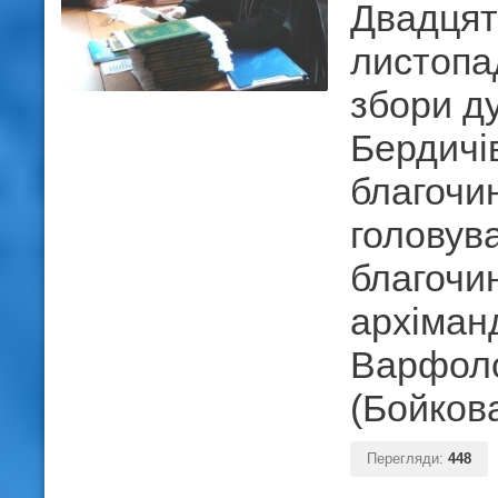
Двадцят
листопа
збори д
Бердичі
благочи
головув
благочи
архіман
Варфол
(Бойкова
Перегляди:
448