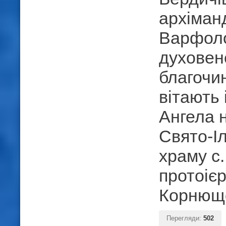
архіман
Варфоло
духовен
благочин
вітають 
Ангела 
Свято-Іл
храму с.
протоіє
Корнющ
Перегляди:
502