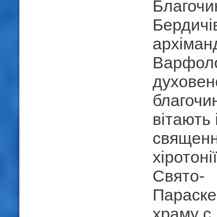
Благочи
Бердичів
архіман
Варфоло
духовен
благочин
вітають 
священн
хіротоні
Свято-
Параске
храму с.