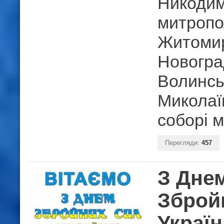
Никодим
митропо
Житомир
Новогра
Волинськ
Миколаї
соборі 
Перегляди:
457
З Дне
Зброй
Україн