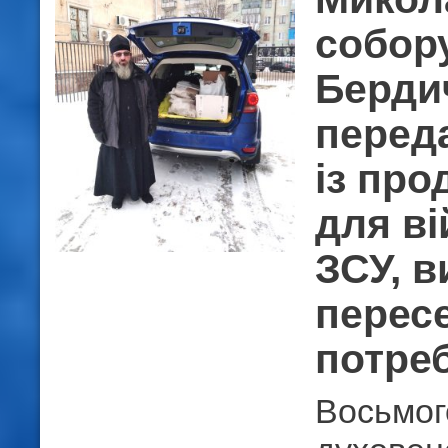
собору
Берди
перед
із про
для в
ЗСУ, 
пересе
потре
Восьмог