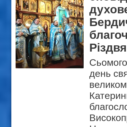
духов
Берди
благоч
Різдвя
Сьомого
день свя
великом
Катерин
благосл
Високоп