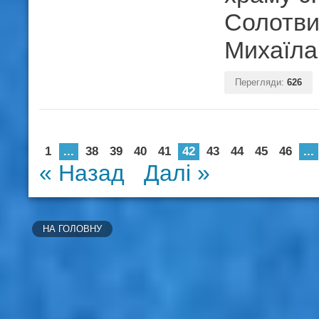
Солотви
Михаїла
Перегляди:
626
1
...
38
39
40
41
42
43
44
45
46
...
« Назад
Далі »
НА ГОЛОВНУ