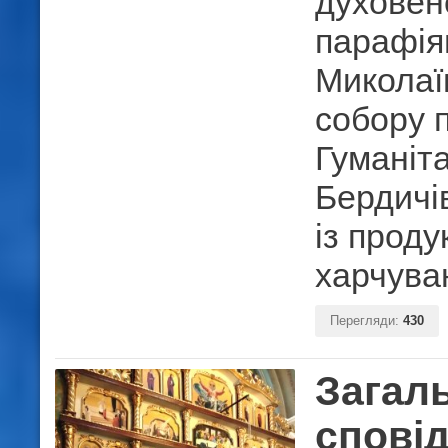
духовенс
парафія
Миколаї
собору 
Гуманіт
Бердичі
із прод
харчува
Перегляди:
430
Загал
спові