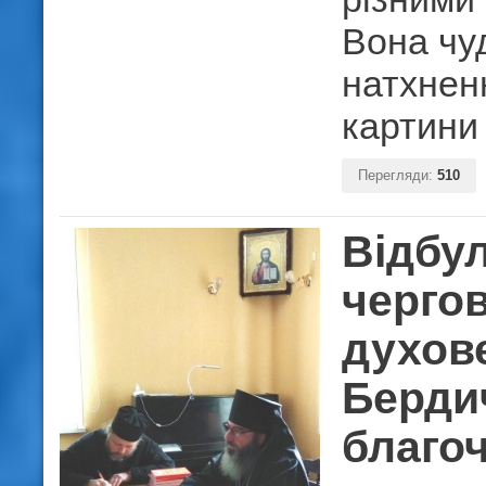
Вона чуд
натхнен
картини 
Перегляди:
510
Відбу
чергов
духов
Берди
благо