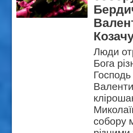
Берди
Вален
Козач
Люди от
Бога різ
Господь
Валенти
кліроша
Миколаї
собору 
різними