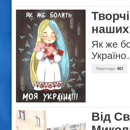
Творчі
наших
Як же б
Україн
Перегляди:
483
Від Св
Микол