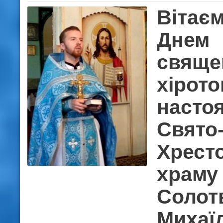
Вітаєм
Днем
свяще
хірото
насто
Свято
Хрест
храму 
Солот
Михаї